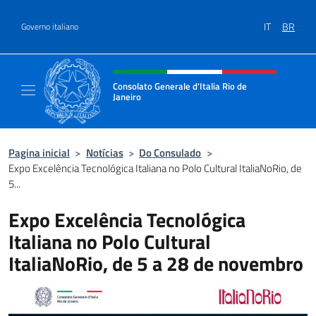
Pular para o conteúdo
IT
BR
Governo italiano
Site, social e cabeçalho do menu
Consolato Generale d'Italia Rio de
Janeiro
Il sito ufficiale del Consolato d'Italia Rio de 
Pagina inicial
>
Notícias
>
Do Consulado
>
Expo Excelência Tecnológica Italiana no Polo Cultural ItaliaNoRio, de
5...
Expo Excelência Tecnológica
Italiana no Polo Cultural
ItaliaNoRio, de 5 a 28 de novembro