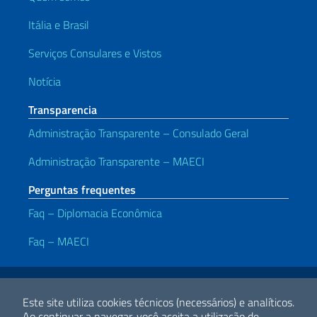
Itália e Brasil
Serviços Consulares e Vistos
Notícia
Transparencia
Administração Transparente – Consulado Geral
Administração Transparente – MAECI
Perguntas frequentes
Faq – Diplomacia Econômica
Faq – MAECI
Links Úteis
Note legali
Privacy e cookie policy
Dichiarazione di accessibilità
Este site utiliza cookies técnicos (necessários) e analíticos.
Ao continuar a navegar, você aceita a utilização de