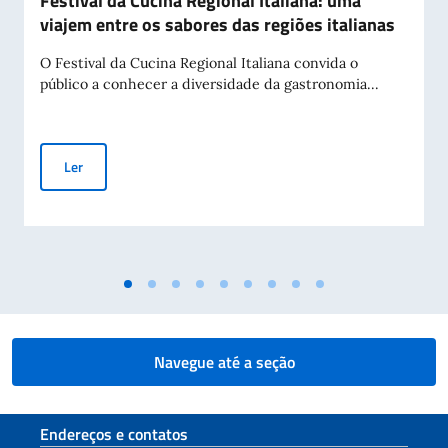
Festival da Cucina Regional Italiana: uma
viajem entre os sabores das regiões italianas
O Festival da Cucina Regional Italiana convida o
público a conhecer a diversidade da gastronomia...
Festival da Cucina Regional Italiana: uma viajem entre os sab
Ler
Navegue até a seção
Seção de rodapé
Endereços e contatos