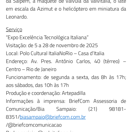
da Saipem, a maquete de válvula da Valvitalia, o iate
em escala da Azimut e o helicóptero em miniatura da
Leonardo.
Serviço
“Expo Excelência Tecnológica Italiana”
Visitação: de 5 a 28 de novembro de 2025
Local: Polo Cultural ItaliaNoRio – Casa d’Italia
Endereço: Av. Pres. Antônio Carlos, 40 (térreo) –
Centro – Rio de Janeiro
Funcionamento: de segunda a sexta, das 8h às 17h;
aos sábados, das 10h às 17h
Produção e coordenação: Artepadilla
Informações à imprensa: BriefCom Assessoria de
Comunicação/Bia Sampaio: (21) 98181-
8351/
biasampaio@briefcom.com.br
/@briefcomcomunicacao