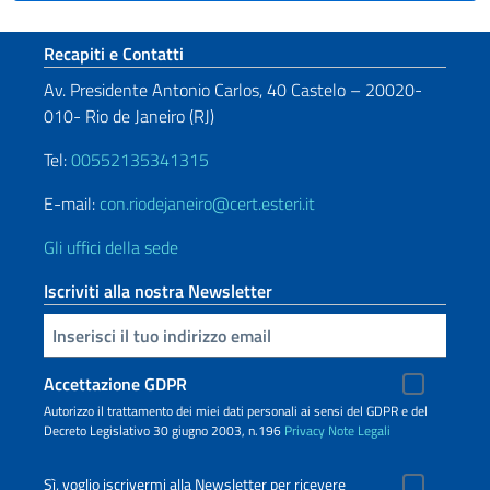
Sezione footer
Recapiti e Contatti
Av. Presidente Antonio Carlos, 40 Castelo – 20020-
010- Rio de Janeiro (RJ)
Tel:
00552135341315
E-mail:
con.riodejaneiro@cert.esteri.it
Gli uffici della sede
Iscriviti alla nostra Newsletter
Inserisci la tua email
Accettazione GDPR
Autorizzo il trattamento dei miei dati personali ai sensi del GDPR e del
Decreto Legislativo 30 giugno 2003, n.196
Privacy
Note Legali
Sì, voglio iscrivermi alla Newsletter per ricevere