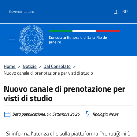
Salta al contenuto
IT
BR
Governo Italiano
Intestazione sito, social e menù
Consolato Generale d'Italia Rio de
Janeiro
Il sito ufficiale del Consolato d'Italia Rio de 
Home
>
Notizie
>
Dal Consolato
>
Nuovo canale di prenotazione per visti di studio
Nuovo canale di prenotazione per
visti di studio
Data pubblicazione:
04 Settembre 2025
Tipologia:
News
Si informa l’utenza che sulla piattaforma Prenot@mi è