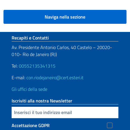
Naviga nella sezione
Sezione footer
Recapiti e Contatti
Av. Presidente Antonio Carlos, 40 Castelo – 20020-
010- Rio de Janeiro (RJ)
Tel:
00552135341315
E-mail:
con.riodejaneiro@cert.esteri.it
Gli uffici della sede
Iscriviti alla nostra Newsletter
Inserisci la tua email
Accettazione GDPR