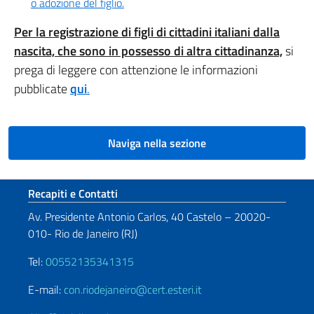
o adozione del figlio.
Per la registrazione di figli di cittadini italiani dalla
nascita, che sono in possesso di altra cittadinanza,
si
prega di leggere con attenzione le informazioni
pubblicate
qui
.
Naviga nella sezione
Sezione footer
Recapiti e Contatti
Av. Presidente Antonio Carlos, 40 Castelo – 20020-
010- Rio de Janeiro (RJ)
Tel:
00552135341315
E-mail:
con.riodejaneiro@cert.esteri.it