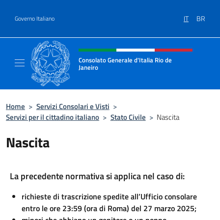
Salta al contenuto
IT
BR
Governo Italiano
Intestazione sito, social e menù
Consolato Generale d'Italia Rio de
Janeiro
Il sito ufficiale del Consolato d'Italia Rio de 
Home
>
Servizi Consolari e Visti
>
Servizi per il cittadino italiano
>
Stato Civile
>
Nascita
Nascita
La precedente normativa si applica nel caso di:
richieste di trascrizione spedite all’Ufficio consolare
entro le ore 23:59 (ora di Roma) del 27 marzo 2025;