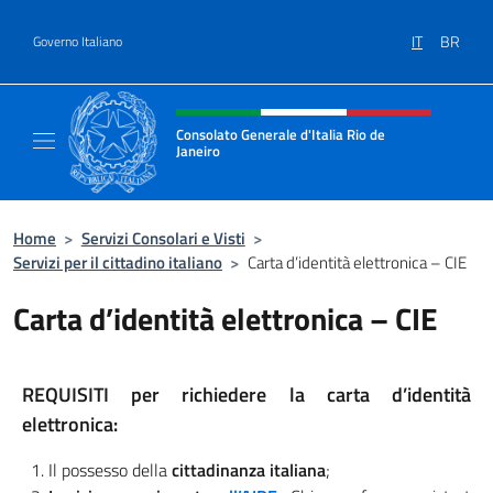
Salta al contenuto
IT
BR
Governo Italiano
Intestazione sito, social e menù
Consolato Generale d'Italia Rio de
Janeiro
Il sito ufficiale del Consolato d'Italia Rio de 
Home
>
Servizi Consolari e Visti
>
Servizi per il cittadino italiano
>
Carta d’identità elettronica – CIE
Carta d’identità elettronica – CIE
REQUISITI per richiedere la carta d’identità
elettronica:
Il possesso della
cittadinanza italiana
;