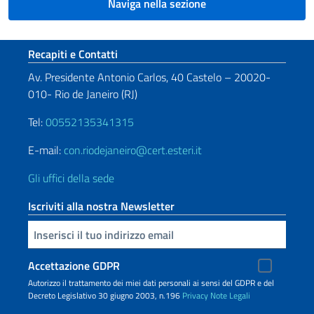
Naviga nella sezione
Sezione footer
Recapiti e Contatti
Av. Presidente Antonio Carlos, 40 Castelo – 20020-
010- Rio de Janeiro (RJ)
Tel:
00552135341315
E-mail:
con.riodejaneiro@cert.esteri.it
Gli uffici della sede
Iscriviti alla nostra Newsletter
Inserisci la tua email
Accettazione GDPR
Autorizzo il trattamento dei miei dati personali ai sensi del GDPR e del
Decreto Legislativo 30 giugno 2003, n.196
Privacy
Note Legali