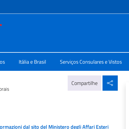
do menu
a Rio de Janeiro
os
Itália e Brasil
Serviços Consulares e Vistos
Compa
Compartilhe
orais
rmazioni dal sito del Ministero degli Affari Esteri