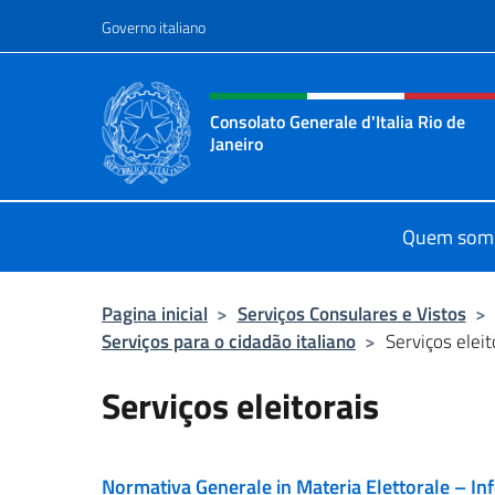
Pular para o conteúdo
Governo italiano
Site, social e cabeçalho 
Consolato Generale d'Italia Rio de
Janeiro
Il sito ufficiale del Consolato d'Itali
Quem som
Pagina inicial
>
Serviços Consulares e Vistos
>
Serviços para o cidadão italiano
>
Serviços eleit
Serviços eleitorais
Normativa Generale in Materia Elettorale – Info