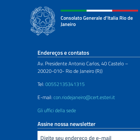
Consolato Generale d'Italia Rio de
Janeiro
Seção de rodapé
Endereços e contatos
Av. Presidente Antonio Carlos, 40 Castelo –
20020-010- Rio de Janeiro (RJ)
Tel:
00552135341315
E-mail:
con.riodejaneiro@cert.esteri.it
Gli uffici della sede
Assine nossa newsletter
Inserisci la tua email